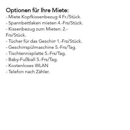
Optionen für Ihre Miete:
- Miete Kopfkissenbezug 4 Fr./Stück.
- Spannbettlaken mieten 4.-Frs/Stück.
- Kissenbezug zum Mieten: 2.-
Frs/Stück.
- Tücher für das Geschirr 1.-Frs/Stück.
- Geschirrspülmaschine 5.-Frs/Tag.
- Tischtennisplatte 5.-Frs/Tag.
- Baby-Fußball 5.-Frs/Tag.
- Kostenloses WLAN
- Telefon nach Zähler.
Reinigungen:
- Die Reinigung ist grundsätzlich Sache
des Mieters, außer auf besondere
Anfrage (je nach Verfügbarkeit kann sie
von unserem Hausmeister
durchgeführt werden und wird mit 30.-
Frs pro Stunde verrechnet).