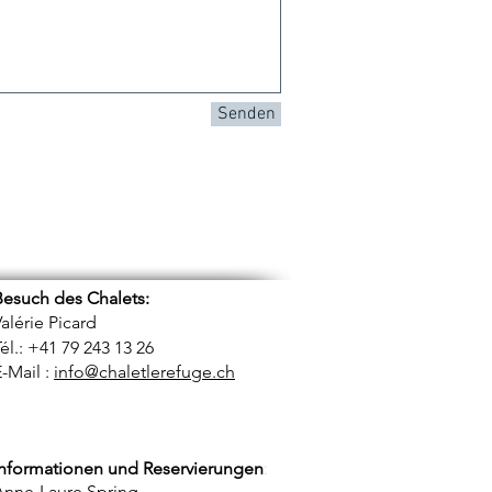
Senden
Besuch des Chalets:
alérie Picard
él.: +41 79 243 13 26
-Mail :
info@chaletlerefuge.ch
Informationen und Reservierungen
:
Anne-Laure Spring