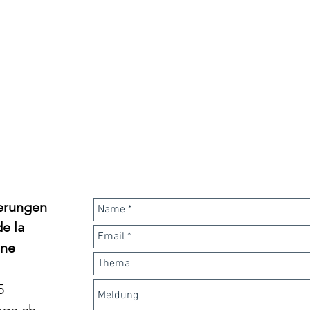
ierungen
e la
nne
‬