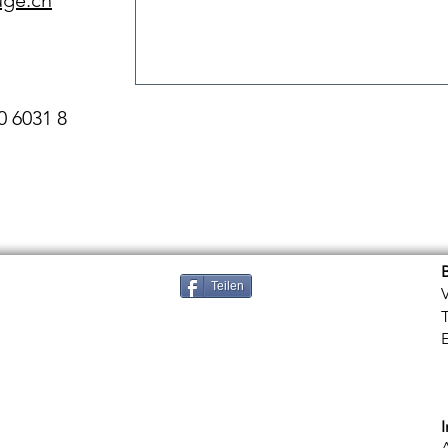
uge.ch
0 6031 8
Teilen
V
T
E